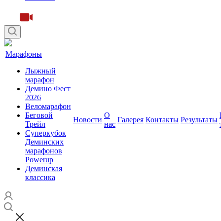
Марафоны
Лыжный
марафон
Демино Фест
2026
Веломарафон
Беговой
O
Новости
Галерея
Контакты
Результаты
Трейл
нас
Суперкубок
Деминских
марафонов
Powerup
Деминская
классика