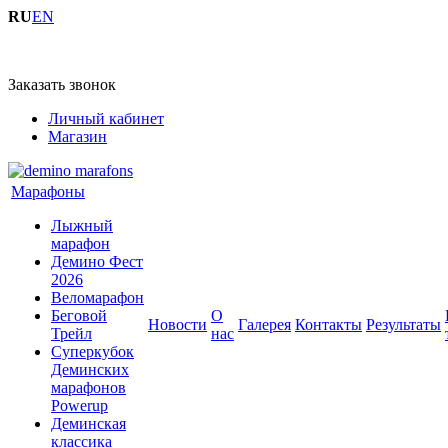
RU
EN
+7 (4855) 23-97-20
Заказать звонок
Личный кабинет
Магазин
Марафоны
Лыжный
марафон
Демино Фест
2026
Веломарафон
Беговой
O
Новости
Галерея
Контакты
Результаты
Трейл
нас
Суперкубок
Деминских
марафонов
Powerup
Деминская
классика