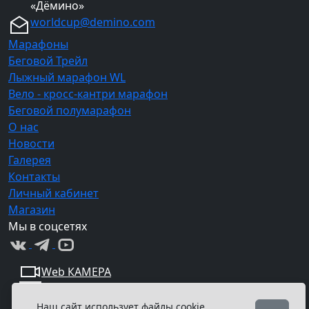
«Дёмино»
worldcup@demino.com
Марафоны
Беговой Трейл
Лыжный марафон WL
Вело - кросс-кантри марафон
Беговой полумарафон
О нас
Новости
Галерея
Контакты
Личный кабинет
Магазин
Мы в соцсетях
Web КАМЕРА
Наш сайт использует файлы cookie,